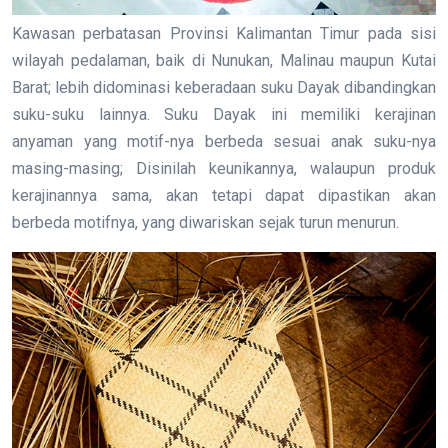
Kawasan perbatasan Provinsi Kalimantan Timur pada sisi
wilayah pedalaman, baik di Nunukan, Malinau maupun Kutai
Barat; lebih didominasi keberadaan suku Dayak dibandingkan
suku-suku lainnya. Suku Dayak ini memiliki kerajinan
anyaman yang motif-nya berbeda sesuai anak suku-nya
masing-masing; Disinilah keunikannya, walaupun produk
kerajinannya sama, akan tetapi dapat dipastikan akan
berbeda motifnya, yang diwariskan sejak turun menurun.