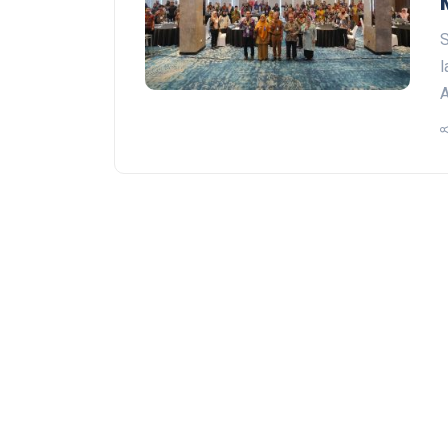
S
l
A