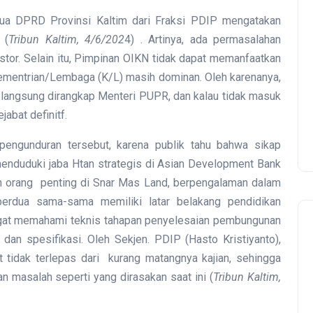
a DPRD Provinsi Kaltim dari Fraksi PDIP mengatakan
 (
Tribun Kaltim, 4/6/202
4) . Artinya, ada permasalahan
stor. Selain itu, Pimpinan OIKN tidak dapat memanfaatkan
ementrian/Lembaga (K/L) masih dominan. Oleh karenanya,
angsung dirangkap Menteri PUPR, dan kalau tidak masuk
abat definitf.
pengunduran tersebut, karena publik tahu bahwa sikap
nduduki jaba Htan strategis di Asian Development Bank
 orang penting di Snar Mas Land, berpengalaman dalam
erdua sama-sama memiliki latar belakang pendidikan
sangat memahami teknis tahapan penyelesaian pembungunan
r dan spesifikasi. Oleh Sekjen. PDIP (Hasto Kristiyanto),
tidak terlepas dari kurang matangnya kajian, sehingga
masalah seperti yang dirasakan saat ini (
Tribun Kaltim,