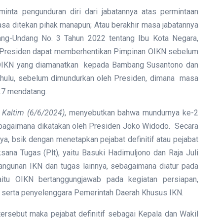
inta pengunduran diri dari jabatannya atas permintaan
asa ditekan pihak manapun; Atau berakhir masa jabatannya
dang-Undang No. 3 Tahun 2022 tentang Ibu Kota Negara,
a Presiden dapat memberhentikan Pimpinan OIKN sebelum
n OIKN yang diamanatkan kepada Bambang Susantono dan
hulu, sebelum dimundurkan oleh Presiden, dimana masa
27 mendatang.
 Kaltim (6/6/2024)
, menyebutkan bahwa mundurnya ke-2
ebagaimana dikatakan oleh Presiden Joko Widodo. Secara
ya, bsik dengan menetapkan pejabat definitif atau pejabat
sana Tugas (Plt), yaitu Basuki Hadimuljono dan Raja Juli
ngunan IKN dan tugas lainnya, sebagaimana diatur pada
itu OIKN bertanggungjawab pada kegiatan persiapan,
 serta penyelenggara Pemerintah Daerah Khusus IKN.
tersebut maka pejabat definitif sebagai Kepala dan Wakil