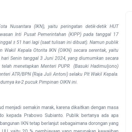
ta Nusantara (IKN), yaitu peringatan detik-detik HUT
wasan Inti Pusat Pemerintahan (KIPP) pada tanggal 17
inggal
±
51 hari lagi (saat tulisan ini dibuat). Namun publik
 Wakil Kepala Otorita IKN (OIKN) secara serentak, yaitu
ari Senin tanggal 3 Juni 2024, yang diumumkan secara
en telah menetapkan Menteri PUPR (Basuki Hadimuljono)
nteri ATR/BPN (Raja Juli Antoni) selaku Plt Wakil Kepala.
durnya ke-2 pucuk Pimpinan OIKN ini.
sud menjadi semakin marak, karena dikaitkan dengan masa
odo kepada Prabowo Subianto. Publik bertanya ada apa
embangunan IKN tetap berlanjut sebagaimana dorongan yang
i UU, yaitu 20 % pembiayaan yang merupakan kewajiban