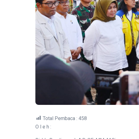
Total Pembaca :
458
O l e h :