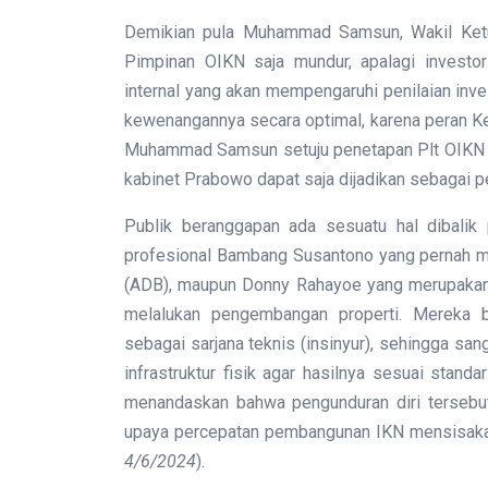
Demikian pula Muhammad Samsun, Wakil Ketu
Pimpinan OIKN saja mundur, apalagi investor
internal yang akan mempengaruhi penilaian inve
kewenangannya secara optimal, karena peran K
Muhammad Samsun setuju penetapan Plt OIKN l
kabinet Prabowo dapat saja dijadikan sebagai pej
Publik beranggapan ada sesuatu hal dibalik 
profesional Bambang Susantono yang pernah me
(ADB), maupun Donny Rahayoe yang merupakan
melalukan pengembangan properti. Mereka b
sebagai sarjana teknis (insinyur), sehingga 
infrastruktur fisik agar hasilnya sesuai standa
menandaskan bahwa pengunduran diri tersebut 
upaya percepatan pembangunan IKN mensisakan 
4/6/2024
).