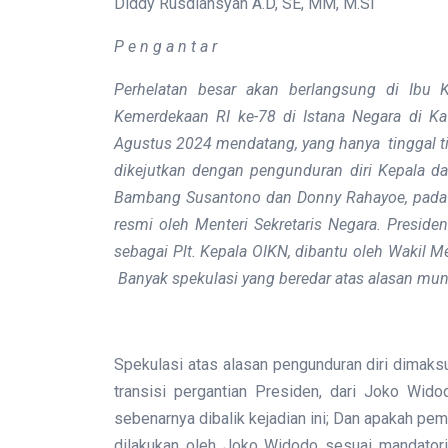
Diddy Rusdiansyah A.D, SE, MM, M.Si
P e n g a n t a r
Perhelatan besar akan berlangsung di Ibu Ko
Kemerdekaan RI ke-78 di Istana Negara di Ka
Agustus 2024 mendatang, yang hanya tinggal t
dikejutkan dengan pengunduran diri Kepala dan
Bambang Susantono dan Donny Rahayoe, pada h
resmi oleh Menteri Sekretaris Negara. Presid
sebagai Plt. Kepala OIKN, dibantu oleh Wakil Me
Banyak spekulasi yang beredar atas alasan mun
Spekulasi atas alasan pengunduran diri dimak
transisi pergantian Presiden, dari Joko Wid
sebenarnya dibalik kejadian ini; Dan apakah p
dilakukan oleh Joko Widodo sesuai mandator