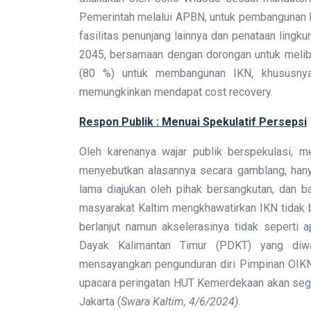
Pemerintah melalui APBN, untuk pembangunan Inf
fasilitas penunjang lainnya dan penataan lingku
2045, bersamaan dengan dorongan untuk melib
(80 %) untuk membangunan IKN, khususnya
memungkinkan mendapat cost recovery.
Respon Publik : Menuai Spekulatif Persepsi
Oleh karenanya wajar publik berspekulasi, m
menyebutkan alasannya secara gamblang, han
lama diajukan oleh pihak bersangkutan, dan bar
masyarakat Kaltim mengkhawatirkan IKN tidak b
berlanjut namun akselerasinya tidak seperti
Dayak Kalimantan Timur (PDKT) yang diwa
mensayangkan pengunduran diri Pimpinan OIKN,
upacara peringatan HUT Kemerdekaan akan seger
Jakarta (
Swara Kaltim, 4/6/2024)
.